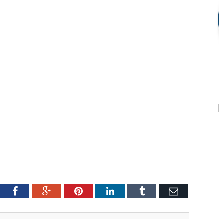
tter
Facebook
Google+
Pinterest
LinkedIn
Tumblr
Email