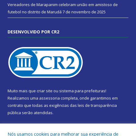
Vereadores de Marapanim celebram união em amistoso de
futebol no distrito de Marudá
7 de novembro de 2025
DESENVOLVIDO POR CR2
Muito mais que
criar site
ou
sistema para prefeituras
!
Realizamos uma
assessoria
completa, onde garantimos em
contrato que todas as exigências das
leis de transparência
pública
serão atendidas.
Conheça o
PNTP
e o
Radar da Transparência Pública
Nós usamos cookies para melhorar sua experiência de