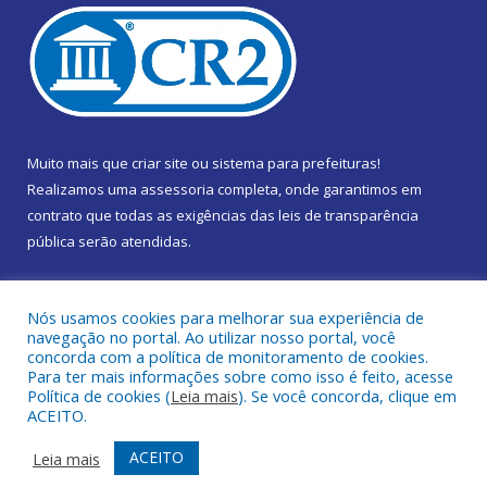
Muito mais que
criar site
ou
sistema para prefeituras
!
Realizamos uma
assessoria
completa, onde garantimos em
contrato que todas as exigências das
leis de transparência
pública
serão atendidas.
Conheça o
PNTP
e o
Radar da Transparência Pública
Nós usamos cookies para melhorar sua experiência de
navegação no portal. Ao utilizar nosso portal, você
concorda com a política de monitoramento de cookies.
Para ter mais informações sobre como isso é feito, acesse
Política de cookies (
Leia mais
). Se você concorda, clique em
Todos os direitos reservados a Câmara Municipal de Marapanim.
ACEITO.
Mapa do Site
Acessar Área Administrativa
ACEITO
Leia mais
Acessar Webmail