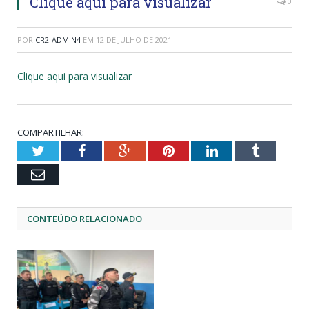
Clique aqui para visualizar
0
POR
CR2-ADMIN4
EM
12 DE JULHO DE 2021
Clique aqui para visualizar
COMPARTILHAR:
Twitter
Facebook
Google+
Pinterest
LinkedIn
Tumblr
Email
CONTEÚDO RELACIONADO