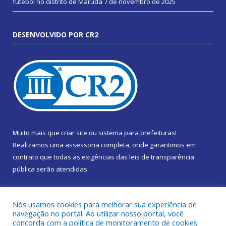
futebol no distrito de Marudá
7 de novembro de 2025
DESENVOLVIDO POR CR2
Muito mais que
criar site
ou
sistema para prefeituras
!
Realizamos uma
assessoria
completa, onde garantimos em
contrato que todas as exigências das
leis de transparência
pública
serão atendidas.
Conheça o
PNTP
e o
Radar da Transparência Pública
Nós usamos cookies para melhorar sua experiência de
navegação no portal. Ao utilizar nosso portal, você
concorda com a política de monitoramento de cookies.