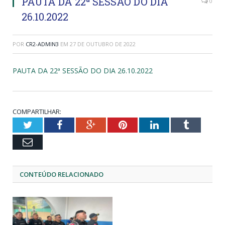
PAUTA DA 22ª SESSÃO DO DIA
0
26.10.2022
POR
CR2-ADMIN3
EM
27 DE OUTUBRO DE 2022
PAUTA DA 22ª SESSÃO DO DIA 26.10.2022
COMPARTILHAR:
Twitter
Facebook
Google+
Pinterest
LinkedIn
Tumblr
Email
CONTEÚDO RELACIONADO