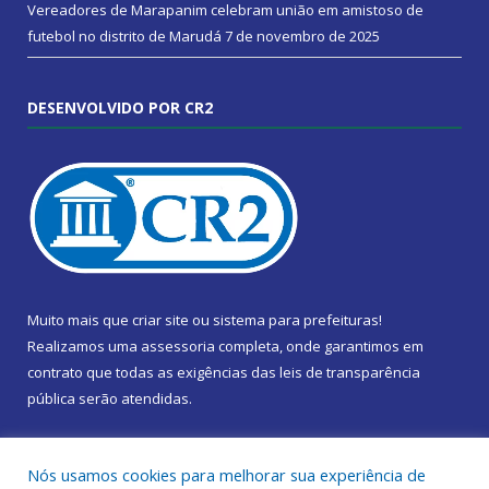
Vereadores de Marapanim celebram união em amistoso de
futebol no distrito de Marudá
7 de novembro de 2025
DESENVOLVIDO POR CR2
Muito mais que
criar site
ou
sistema para prefeituras
!
Realizamos uma
assessoria
completa, onde garantimos em
contrato que todas as exigências das
leis de transparência
pública
serão atendidas.
Conheça o
PNTP
e o
Radar da Transparência Pública
Nós usamos cookies para melhorar sua experiência de