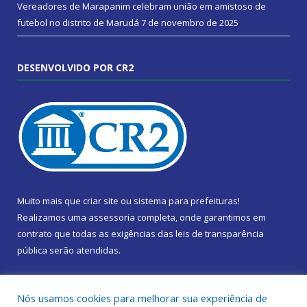
Vereadores de Marapanim celebram união em amistoso de
futebol no distrito de Marudá
7 de novembro de 2025
DESENVOLVIDO POR CR2
Muito mais que
criar site
ou
sistema para prefeituras
!
Realizamos uma
assessoria
completa, onde garantimos em
contrato que todas as exigências das
leis de transparência
pública
serão atendidas.
Conheça o
PNTP
e o
Radar da Transparência Pública
Nós usamos cookies para melhorar sua experiência de