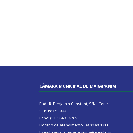
CÂMARA MUNICIPAL DE MARAPANIM
End.: R. Benjamin Constant, S/N - Centro
CEP: 68760-000
Fone: (91) 98493-6765
Horário de atendimento: 08:00 às 12:00
E-mail: camaramarapanimpa@gmail.com