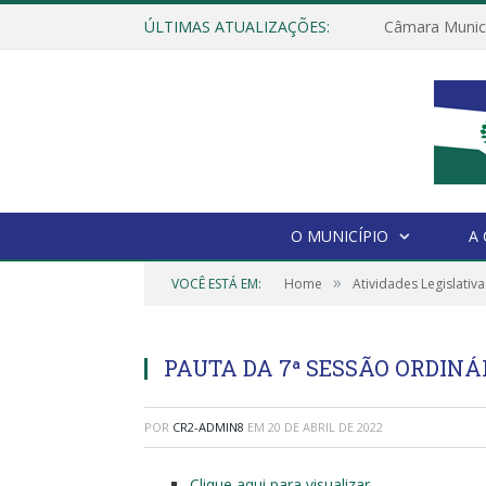
ÚLTIMAS ATUALIZAÇÕES:
O MUNICÍPIO
A
»
VOCÊ ESTÁ EM:
Home
Atividades Legislativa
PAUTA DA 7ª SESSÃO ORDINÁRI
POR
CR2-ADMIN8
EM
20 DE ABRIL DE 2022
Clique aqui para visualizar