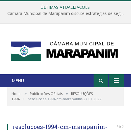
ÚLTIMAS ATUALIZAÇÕES:
Câmara Municipal de Marapanim discute estratégias de segurança com autoridades e poder executivo
MENU
»
»
Home
Publicações Oficiais
RESOLUÇÕES
»
1994
resolucoes-1994-cm-marapanim-27.07.2022
resolucoes-1994-cm-marapanim-
0