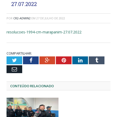
27.07.2022
POR
CR2-ADMIN2
EM
27 DE JULHO DE 2022
resolucoes-1994-cm-marapanim-27.07.2022
COMPARTILHAR:
Twitter
Facebook
Google+
Pinterest
LinkedIn
Tumblr
Email
CONTEÚDO RELACIONADO