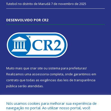
futebol no distrito de Marudá
7 de novembro de 2025
DESENVOLVIDO POR CR2
Muito mais que
criar site
ou
sistema para prefeituras
!
Realizamos uma
assessoria
completa, onde garantimos em
contrato que todas as exigências das
leis de transparência
pública
serão atendidas.
Conheça o
PNTP
e o
Radar da Transparência Pública
Nós usamos cookies para melhorar sua experiência de
navegação no portal. Ao utilizar nosso portal, você