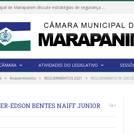
Câmara Municipal de Marapanim discute estratégias de segurança com autoridades e poder executivo
 CÂMARA
ATIVIDADES DO LEGISLATIVO
SESSÕ
»
»
»
s
Requerimentos
REQUERIMENTOS 2021
REQUERIMENTO Nº 280.20
VER-EDSON BENTES NAIFF JUNIOR
0