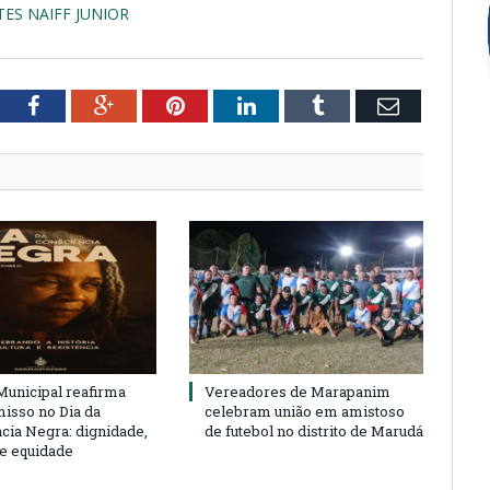
ES NAIFF JUNIOR
tter
Facebook
Google+
Pinterest
LinkedIn
Tumblr
Email
unicipal reafirma
Vereadores de Marapanim
sso no Dia da
celebram união em amistoso
cia Negra: dignidade,
de futebol no distrito de Marudá
 e equidade