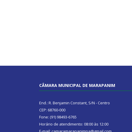
CÂMARA MUNICIPAL DE MARAPANIM
End.: R. Benjamin Constant, S/N - Centro
CEP: 68760-000
Fone: (91) 98493-6765
Horário de atendimento: 08:00 às 12:00
E-mail: camaramarapanimpa@gmail.com