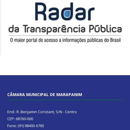
CÂMARA MUNICIPAL DE MARAPANIM
End.: R. Benjamin Constant, S/N - Centro
CEP: 68760-000
Fone: (91) 98493-6765