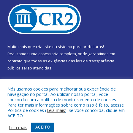
Muito mais que
criar site
ou
sistema para prefeituras
!
Realizamos uma
assessoria
completa, onde garantimos em
contrato que todas as exigências das
leis de transparência
pública
serão atendidas.
Conheça o
PNTP
e o
Radar da Transparência Pública
Nós usamos cookies para melhorar sua experiência de
navegação no portal. Ao utilizar nosso portal, você
concorda com a política de monitoramento de cookies.
Para ter mais informações sobre como isso é feito, acesse
Política de cookies (
Leia mais
). Se você concorda, clique em
Todos os direitos reservados a Câmara Municipal de Marapanim.
ACEITO.
Mapa do Site
Acessar Área Administrativa
ACEITO
Leia mais
Acessar Webmail