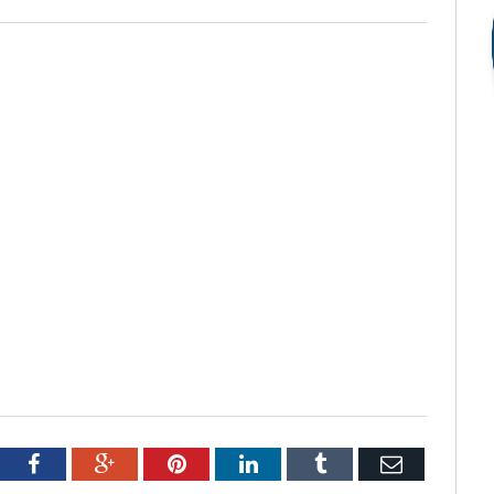
tter
Facebook
Google+
Pinterest
LinkedIn
Tumblr
Email