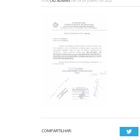
POR
CR2-ADMIN3
EM
24 DE JUNHO DE 2022
COMPARTILHAR:
Twi