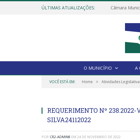
ÚLTIMAS ATUALIZAÇÕES:
O MUNICÍPIO
A
»
VOCÊ ESTÁ EM:
Home
Atividades Legislativa
REQUERIMENTO Nº 238.2022-
SILVA24112022
POR
CR2-ADMIN8
EM
24 DE NOVEMBRO DE 2022