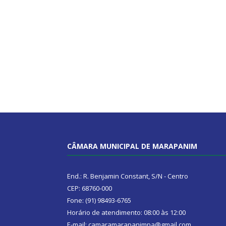
CÂMARA MUNICIPAL DE MARAPANIM
End.: R. Benjamin Constant, S/N - Centro
CEP: 68760-000
Fone: (91) 98493-6765
Horário de atendimento: 08:00 às 12:00
E-mail: camaramarapanimpa@gmail.com