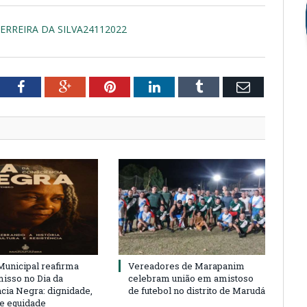
ERREIRA DA SILVA24112022
tter
Facebook
Google+
Pinterest
LinkedIn
Tumblr
Email
unicipal reafirma
Vereadores de Marapanim
sso no Dia da
celebram união em amistoso
cia Negra: dignidade,
de futebol no distrito de Marudá
 e equidade