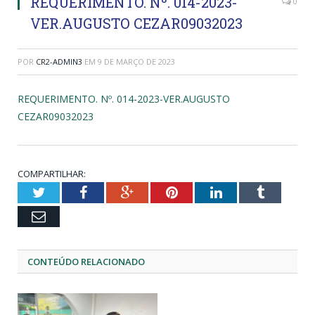
REQUERIMENTO. Nº. 014-2023-
0
VER.AUGUSTO CEZAR09032023
POR
CR2-ADMIN3
EM
9 DE MARÇO DE 2023
REQUERIMENTO. Nº. 014-2023-VER.AUGUSTO
CEZAR09032023
COMPARTILHAR:
Twitter
Facebook
Google+
Pinterest
LinkedIn
Tumblr
Email
CONTEÚDO RELACIONADO