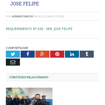
JOSE FELIPE
POR
ADMINISTRADOR
EM
30 DE JUNHO DE 2020
REQUERIMENTO Nº 020 - VER. JOSE FELIPE
COMPARTILHAR:
Twitter
Facebook
Google+
Pinterest
LinkedIn
Tumblr
Email
CONTEÚDO RELACIONADO