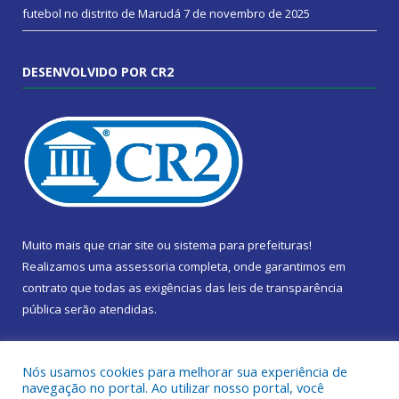
futebol no distrito de Marudá
7 de novembro de 2025
DESENVOLVIDO POR CR2
Muito mais que
criar site
ou
sistema para prefeituras
!
Realizamos uma
assessoria
completa, onde garantimos em
contrato que todas as exigências das
leis de transparência
pública
serão atendidas.
Conheça o
PNTP
e o
Radar da Transparência Pública
Nós usamos cookies para melhorar sua experiência de
navegação no portal. Ao utilizar nosso portal, você