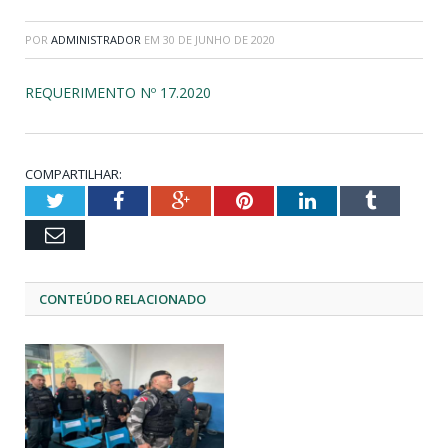
POR
ADMINISTRADOR
EM
30 DE JUNHO DE 2020
REQUERIMENTO Nº 17.2020
COMPARTILHAR:
Twitter
Facebook
Google+
Pinterest
LinkedIn
Tumblr
Email
CONTEÚDO RELACIONADO