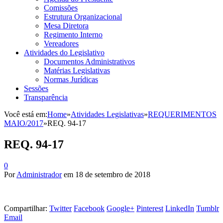
Comissões
Estrutura Organizacional
Mesa Diretora
Regimento Interno
Vereadores
Atividades do Legislativo
Documentos Administrativos
Matérias Legislativas
Normas Jurídicas
Sessões
Transparência
Você está em:
Home
»
Atividades Legislativas
»
REQUERIMENTOS
MAIO/2017
»
REQ. 94-17
REQ. 94-17
0
Por
Administrador
em
18 de setembro de 2018
Compartilhar:
Twitter
Facebook
Google+
Pinterest
LinkedIn
Tumblr
Email