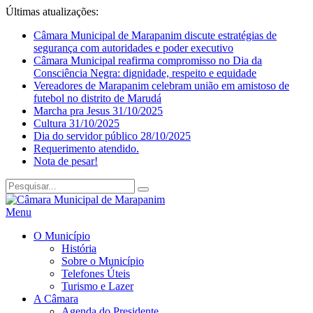
Últimas atualizações:
Câmara Municipal de Marapanim discute estratégias de
segurança com autoridades e poder executivo
Câmara Municipal reafirma compromisso no Dia da
Consciência Negra: dignidade, respeito e equidade
Vereadores de Marapanim celebram união em amistoso de
futebol no distrito de Marudá
Marcha pra Jesus 31/10/2025
Cultura 31/10/2025
Dia do servidor público 28/10/2025
Requerimento atendido.
Nota de pesar!
Menu
O Município
História
Sobre o Município
Telefones Úteis
Turismo e Lazer
A Câmara
Agenda do Presidente