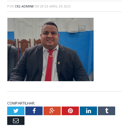
POR
CR2-ADMIN8
EM
28 DE ABRIL DE 2025
COMPARTILHAR:
Twitter
Facebook
Google+
Pinterest
LinkedIn
Tumblr
Email