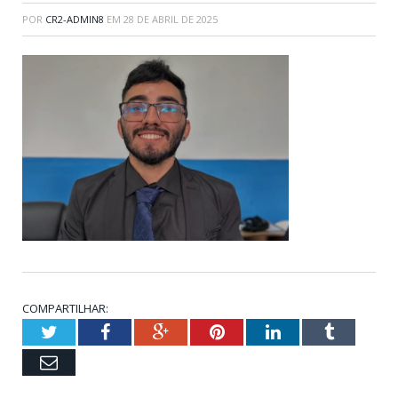
POR
CR2-ADMIN8
EM
28 DE ABRIL DE 2025
COMPARTILHAR:
Twitter
Facebook
Google+
Pinterest
LinkedIn
Tumblr
Email