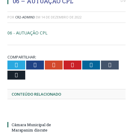
06 – AUTUAÇÃO CPL
0
POR
CR2-ADMIN3
EM
14 DE DEZEMBRO DE 2022
06 - AUTUAÇÃO CPL
COMPARTILHAR:
Twitter
Facebook
Google+
Pinterest
LinkedIn
Tumblr
Email
CONTEÚDO RELACIONADO
Câmara Municipal de
Marapanim discute