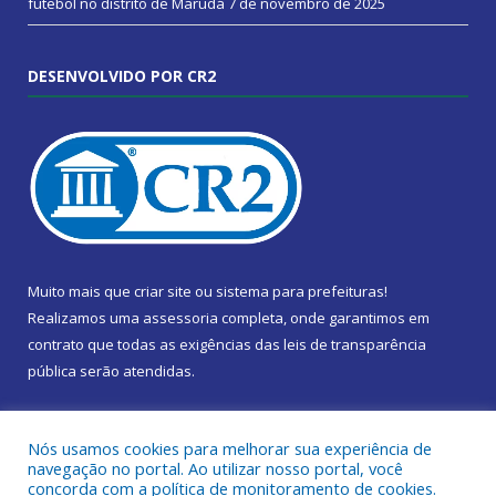
futebol no distrito de Marudá
7 de novembro de 2025
DESENVOLVIDO POR CR2
Muito mais que
criar site
ou
sistema para prefeituras
!
Realizamos uma
assessoria
completa, onde garantimos em
contrato que todas as exigências das
leis de transparência
pública
serão atendidas.
Conheça o
PNTP
e o
Radar da Transparência Pública
Nós usamos cookies para melhorar sua experiência de
navegação no portal. Ao utilizar nosso portal, você
concorda com a política de monitoramento de cookies.