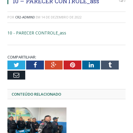
10 – PARECER CONTROLE_ass
0
POR
CR2-ADMIN3
EM
14 DE DEZEMBRO DE 2022
10 - PARECER CONTROLE_ass
COMPARTILHAR:
Twitter
Facebook
Google+
Pinterest
LinkedIn
Tumblr
Email
CONTEÚDO RELACIONADO