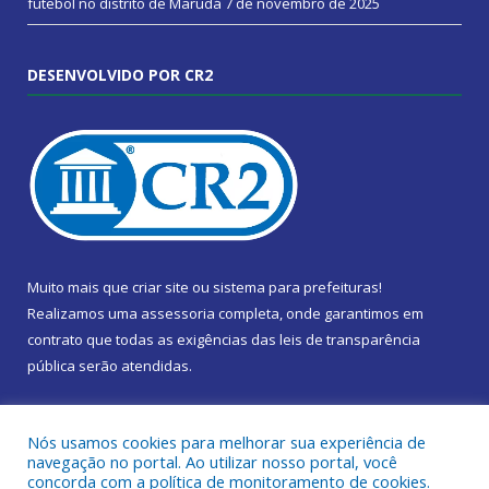
futebol no distrito de Marudá
7 de novembro de 2025
DESENVOLVIDO POR CR2
Muito mais que
criar site
ou
sistema para prefeituras
!
Realizamos uma
assessoria
completa, onde garantimos em
contrato que todas as exigências das
leis de transparência
pública
serão atendidas.
Conheça o
PNTP
e o
Radar da Transparência Pública
Nós usamos cookies para melhorar sua experiência de
navegação no portal. Ao utilizar nosso portal, você
concorda com a política de monitoramento de cookies.