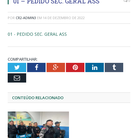
01 – PEDIDO SEC. GERAL ASS
0
POR
CR2-ADMIN3
EM
14 DE DEZEMBRO DE 2022
01 - PEDIDO SEC. GERAL ASS
COMPARTILHAR:
Twitter
Facebook
Google+
Pinterest
LinkedIn
Tumblr
Email
CONTEÚDO RELACIONADO