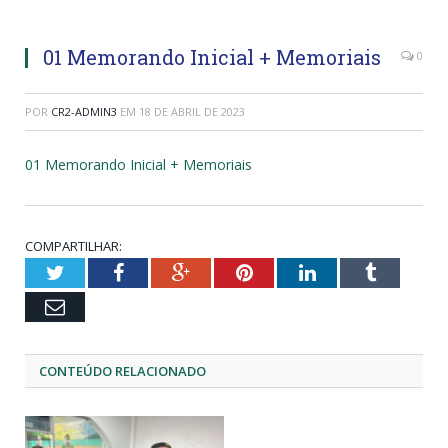
01 Memorando Inicial + Memoriais
0
POR
CR2-ADMIN3
EM
18 DE ABRIL DE 2023
01 Memorando Inicial + Memoriais
COMPARTILHAR:
Twitter
Facebook
Google+
Pinterest
LinkedIn
Tumblr
Email
CONTEÚDO RELACIONADO