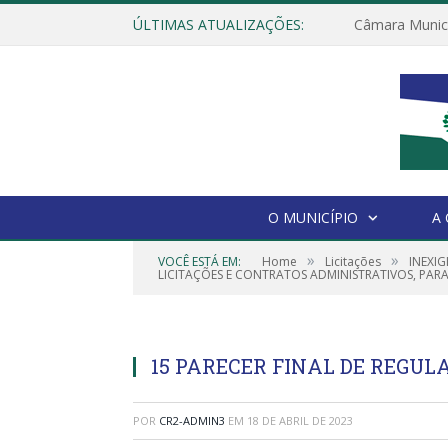
ÚLTIMAS ATUALIZAÇÕES:
O MUNICÍPIO
A
»
»
VOCÊ ESTÁ EM:
Home
Licitações
INEXIG
LICITAÇÕES E CONTRATOS ADMINISTRATIVOS, PAR
15 PARECER FINAL DE REGULA
POR
CR2-ADMIN3
EM
18 DE ABRIL DE 2023