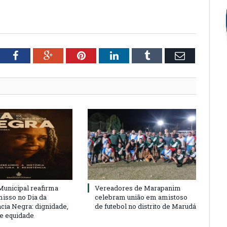
tter
Facebook
Google+
Pinterest
LinkedIn
Tumblr
Email
unicipal reafirma
Vereadores de Marapanim
sso no Dia da
celebram união em amistoso
cia Negra: dignidade,
de futebol no distrito de Marudá
 e equidade