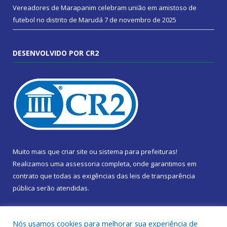
Vereadores de Marapanim celebram união em amistoso de
futebol no distrito de Marudá
7 de novembro de 2025
DESENVOLVIDO POR CR2
Muito mais que
criar site
ou
sistema para prefeituras
!
Realizamos uma
assessoria
completa, onde garantimos em
contrato que todas as exigências das
leis de transparência
pública
serão atendidas.
Conheça o
PNTP
e o
Radar da Transparência Pública
Nós usamos cookies para melhorar sua experiência de