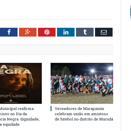
tter
Facebook
Google+
Pinterest
LinkedIn
Tumblr
Email
unicipal reafirma
Vereadores de Marapanim
sso no Dia da
celebram união em amistoso
cia Negra: dignidade,
de futebol no distrito de Marudá
 e equidade