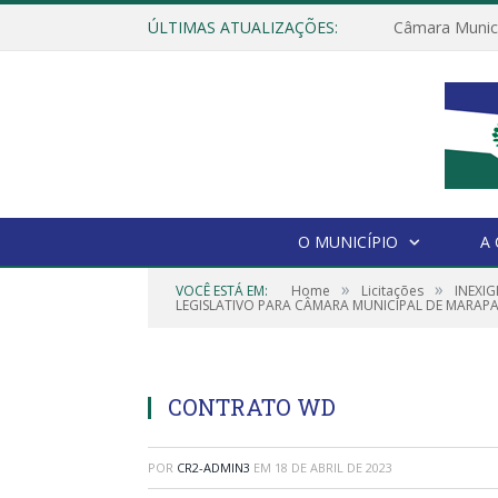
ÚLTIMAS ATUALIZAÇÕES:
O MUNICÍPIO
A
»
»
VOCÊ ESTÁ EM:
Home
Licitações
INEXI
LEGISLATIVO PARA CÂMARA MUNICIPAL DE MARAPA
CONTRATO WD
POR
CR2-ADMIN3
EM
18 DE ABRIL DE 2023