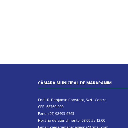
CÂMARA MUNICIPAL DE MARAPANIM
End.: R. Benjamin Constant, S/N - Centro
CEP: 68760-000
Fone: (91) 98493-6765
Horário de atendimento: 08:00 às 12:00
E-mail: camaramarapanimpa@gmail.com