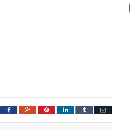
tter
Facebook
Google+
Pinterest
LinkedIn
Tumblr
Email