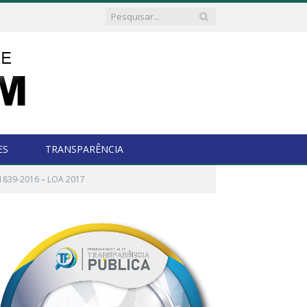
ES
TRANSPARÊNCIA
 1839-2016 – LOA 2017