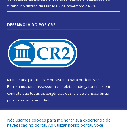
futebol no distrito de Marudá
7 de novembro de 2025
DESENVOLVIDO POR CR2
Muito mais que
criar site
ou
sistema para prefeituras
!
Realizamos uma
assessoria
completa, onde garantimos em
contrato que todas as exigências das
leis de transparência
pública
serão atendidas.
Conheça o
PNTP
e o
Radar da Transparência Pública
Nós usamos cookies para melhorar sua experiência de
navegação no portal. Ao utilizar nosso portal, você