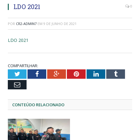
LDO 2021
0
POR
CR2-ADMIN7
EM
9 DE JUNHO DE 2021
LDO 2021
COMPARTILHAR:
Twitter
Facebook
Google+
Pinterest
LinkedIn
Tumblr
Email
CONTEÚDO RELACIONADO