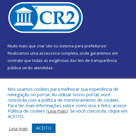
Muito mais que
criar site
ou
sistema para prefeituras
!
Realizamos uma
assessoria
completa, onde garantimos em
contrato que todas as exigências das
leis de transparência
pública
serão atendidas.
Conheça o
PNTP
e o
Radar da Transparência Pública
Nós usamos cookies para melhorar sua experiência de
navegação no portal. Ao utilizar nosso portal, você
concorda com a política de monitoramento de cookies.
Para ter mais informações sobre como isso é feito, acesse
Política de cookies (
Leia mais
). Se você concorda, clique em
Todos os direitos reservados a Câmara Municipal de Marapanim.
ACEITO.
Mapa do Site
Acessar Área Administrativa
ACEITO
Leia mais
Acessar Webmail