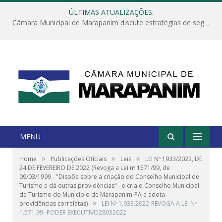
ÚLTIMAS ATUALIZAÇÕES:
Câmara Municipal de Marapanim discute estratégias de segurança com autoridades e poder executivo
MENU
»
»
»
Home
Publicações Oficiais
Leis
LEI Nº 1933/2022, DE
24 DE FEVEREIRO DE 2022 (Revoga a Lei nº 1571/99, de
09/03/1999 - "Dispõe sobre a criação do Conselho Municipal de
Turismo e dá outras providências" - e cria o Conselho Municipal
de Turismo do Município de Marapanim-PA e adota
»
providências correlatas)
LEI Nº 1.933.2022-REVOGA A LEI Nº
1.571.99- PODER EXECUTIVO28032022